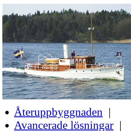
Återuppbyggnaden
|
Avancerade lösningar
|